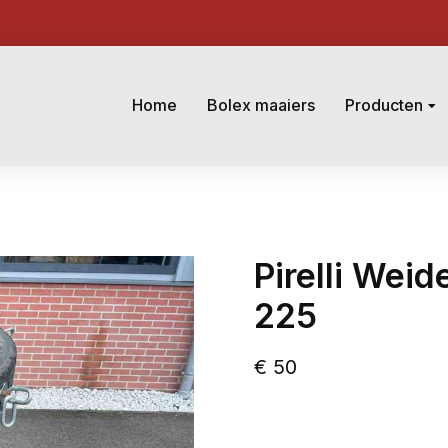
Home
Bolex maaiers
Producten
Pirelli Wei
225
€
50